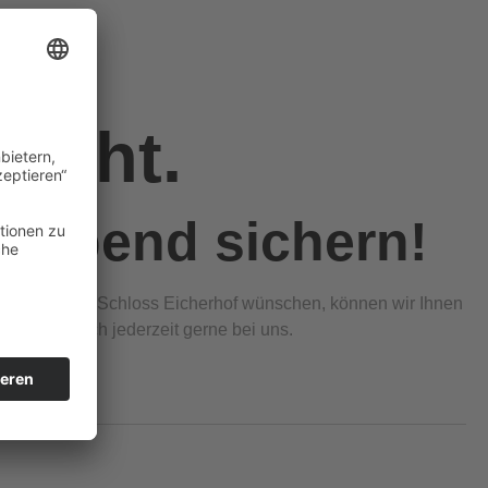
richt.
inabend sichern!
einabend auf Schloss Eicherhof wünschen, können wir Ihnen
elden Sie sich jederzeit gerne bei uns.