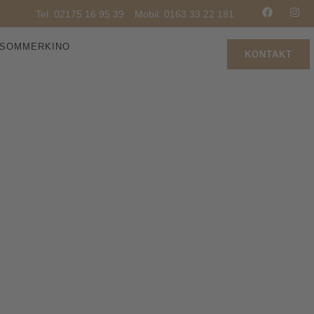
Tel: 02175 16 95 39
Mobil: 0163 33 22 181
SOMMERKINO
KONTAKT