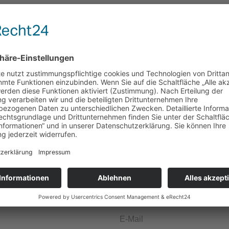
s auf Ihre Nach
Jetzt We
Falls Sie einen exklusiven W
diesen individuell anbieten. M